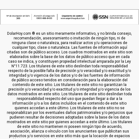
DolarHoy.com ® es un sitio meramente informativo, y no brinda consejo,
recomendación, asesoramiento o invitación de ningún tipo, ni de
ninguna clase o naturaleza, para realizar actos y/u operaciones de
cualquier tipo, clase o naturaleza. Las fuentes de información aquí
citadas son de público acceso. Los cuadros mostrados en este sitio son
elaborados sobre la base de los datos de público acceso que en cada
caso se indica, y constituyen propiedad intelectual amparada por la Ley
N°11.723. Los titulares de este sitio deslindan toda responsabilidad
respecto de la posible falta de precisión y/o veracidad y/o exactitud y/o
integridad y/o vigencia de los datos y/o de las fuentes de información
de público acceso tenidos en consideración para la elaboración del
contenido de este sitio. Los titulares de este sitio no garantizan la
precisión y/o veracidad y/o exactitud y/o integridad y/o vigencia de los
datos mostrados en este sitio. Los titulares de este sitio deslindan toda
responsabilidad respecto del uso que puedan llegar a dar a la
información y/o a los datos incluídos en el contenido de este sitio
quienes accedan a este último. Los titulares de este sitio no se
responabilizan por los eventuales daños patrimoniales y/o perjuicios que
pudieren resultar de decisiones adoptadas sobre la base de los datos
mostrados en este sitio por quienes accedan a este último. Los titulares
de este sitio no mantienen ni poseen ningún tipo de acuerdo,
asociación, alianza o vínculo con los anunciantes que publicitan sus
productos y/o servicios en este sitio más que la locación de espacios