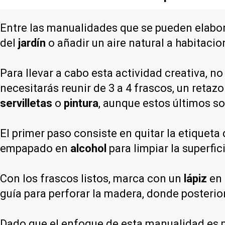
Entre las manualidades que se pueden elabor
del
jardín
o añadir un aire natural a habitaci
Para llevar a cabo esta actividad creativa, n
necesitarás reunir de 3 a 4 frascos, un retaz
servilletas
o
pintura
, aunque estos últimos s
El primer paso consiste en quitar la etiquet
empapado en
alcohol
para limpiar la superfic
Con los frascos listos, marca con un
lápiz
en 
guía para perforar la madera, donde posterio
Dado que el enfoque de esta manualidad es mi