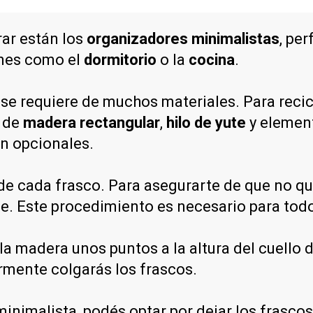
ar están los
organizadores minimalistas
, pe
ones como el
dormitorio
o la
cocina
.
o se requiere de muchos materiales. Para recic
o de
madera rectangular
,
hilo de yute
y element
on opcionales.
a de cada frasco. Para asegurarte de que no 
ie. Este procedimiento es necesario para todo
la madera unos puntos a la altura del cuello d
rmente colgarás los frascos.
nimalista, podés optar por dejar los frascos 