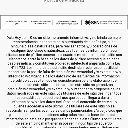
Política de Privacidad
DolarHoy.com ® es un sitio meramente informativo, y no brinda consejo,
recomendación, asesoramiento o invitación de ningún tipo, ni de
ninguna clase o naturaleza, para realizar actos y/u operaciones de
cualquier tipo, clase o naturaleza. Las fuentes de información aquí
citadas son de público acceso. Los cuadros mostrados en este sitio son
elaborados sobre la base de los datos de público acceso que en cada
caso se indica, y constituyen propiedad intelectual amparada por la Ley
N°11.723. Los titulares de este sitio deslindan toda responsabilidad
respecto de la posible falta de precisión y/o veracidad y/o exactitud y/o
integridad y/o vigencia de los datos y/o de las fuentes de información
de público acceso tenidos en consideración para la elaboración del
contenido de este sitio. Los titulares de este sitio no garantizan la
precisión y/o veracidad y/o exactitud y/o integridad y/o vigencia de los
datos mostrados en este sitio. Los titulares de este sitio deslindan toda
responsabilidad respecto del uso que puedan llegar a dar a la
información y/o a los datos incluídos en el contenido de este sitio
quienes accedan a este último. Los titulares de este sitio no se
responabilizan por los eventuales daños patrimoniales y/o perjuicios que
pudieren resultar de decisiones adoptadas sobre la base de los datos
mostrados en este sitio por quienes accedan a este último. Los titulares
de este sitio no mantienen ni poseen ningún tipo de acuerdo,
asociación, alianza o vínculo con los anunciantes que publicitan sus