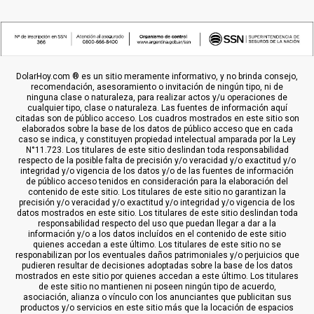
DolarHoy.com ® es un sitio meramente informativo, y no brinda consejo,
recomendación, asesoramiento o invitación de ningún tipo, ni de
ninguna clase o naturaleza, para realizar actos y/u operaciones de
cualquier tipo, clase o naturaleza. Las fuentes de información aquí
citadas son de público acceso. Los cuadros mostrados en este sitio son
elaborados sobre la base de los datos de público acceso que en cada
caso se indica, y constituyen propiedad intelectual amparada por la Ley
N°11.723. Los titulares de este sitio deslindan toda responsabilidad
respecto de la posible falta de precisión y/o veracidad y/o exactitud y/o
integridad y/o vigencia de los datos y/o de las fuentes de información
de público acceso tenidos en consideración para la elaboración del
contenido de este sitio. Los titulares de este sitio no garantizan la
precisión y/o veracidad y/o exactitud y/o integridad y/o vigencia de los
datos mostrados en este sitio. Los titulares de este sitio deslindan toda
responsabilidad respecto del uso que puedan llegar a dar a la
información y/o a los datos incluídos en el contenido de este sitio
quienes accedan a este último. Los titulares de este sitio no se
responabilizan por los eventuales daños patrimoniales y/o perjuicios que
pudieren resultar de decisiones adoptadas sobre la base de los datos
mostrados en este sitio por quienes accedan a este último. Los titulares
de este sitio no mantienen ni poseen ningún tipo de acuerdo,
asociación, alianza o vínculo con los anunciantes que publicitan sus
productos y/o servicios en este sitio más que la locación de espacios