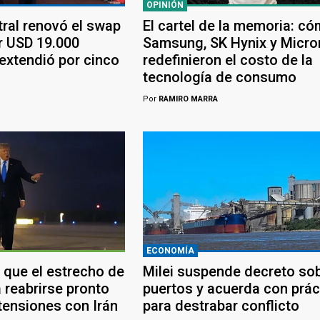
OPINIÓN
tral renovó el swap
El cartel de la memoria: c
r USD 19.000
Samsung, SK Hynix y Micro
 extendió por cinco
redefinieron el costo de la
tecnología de consumo
Por
RAMIRO MARRA
ECONOMÍA
 que el estrecho de
Milei suspende decreto so
 reabrirse pronto
puertos y acuerda con prác
tensiones con Irán
para destrabar conflicto