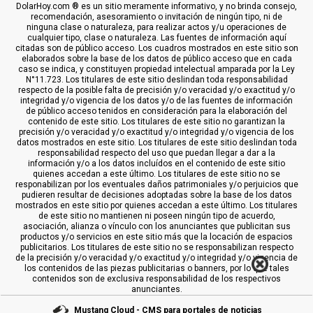
DolarHoy.com ® es un sitio meramente informativo, y no brinda consejo,
recomendación, asesoramiento o invitación de ningún tipo, ni de
ninguna clase o naturaleza, para realizar actos y/u operaciones de
cualquier tipo, clase o naturaleza. Las fuentes de información aquí
citadas son de público acceso. Los cuadros mostrados en este sitio son
elaborados sobre la base de los datos de público acceso que en cada
caso se indica, y constituyen propiedad intelectual amparada por la Ley
N°11.723. Los titulares de este sitio deslindan toda responsabilidad
respecto de la posible falta de precisión y/o veracidad y/o exactitud y/o
integridad y/o vigencia de los datos y/o de las fuentes de información
de público acceso tenidos en consideración para la elaboración del
contenido de este sitio. Los titulares de este sitio no garantizan la
precisión y/o veracidad y/o exactitud y/o integridad y/o vigencia de los
datos mostrados en este sitio. Los titulares de este sitio deslindan toda
responsabilidad respecto del uso que puedan llegar a dar a la
información y/o a los datos incluídos en el contenido de este sitio
quienes accedan a este último. Los titulares de este sitio no se
responabilizan por los eventuales daños patrimoniales y/o perjuicios que
pudieren resultar de decisiones adoptadas sobre la base de los datos
mostrados en este sitio por quienes accedan a este último. Los titulares
de este sitio no mantienen ni poseen ningún tipo de acuerdo,
asociación, alianza o vínculo con los anunciantes que publicitan sus
productos y/o servicios en este sitio más que la locación de espacios
publicitarios. Los titulares de este sitio no se responsabilizan respecto
de la precisión y/o veracidad y/o exactitud y/o integridad y/o vigencia de
los contenidos de las piezas publicitarias o banners, por lo que tales
contenidos son de exclusiva responsabilidad de los respectivos
anunciantes.
Mustang Cloud - CMS para portales de noticias