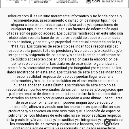
DolarHoy.com ® es un sitio meramente informativo, y no brinda consejo,
recomendación, asesoramiento o invitación de ningún tipo, ni de
ninguna clase o naturaleza, para realizar actos y/u operaciones de
cualquier tipo, clase o naturaleza. Las fuentes de información aquí
citadas son de público acceso. Los cuadros mostrados en este sitio son
elaborados sobre la base de los datos de público acceso que en cada
caso se indica, y constituyen propiedad intelectual amparada por la Ley
N°11.723. Los titulares de este sitio deslindan toda responsabilidad
respecto de la posible falta de precisión y/o veracidad y/o exactitud y/o
integridad y/o vigencia de los datos y/o de las fuentes de información
de público acceso tenidos en consideración para la elaboración del
contenido de este sitio. Los titulares de este sitio no garantizan la
precisión y/o veracidad y/o exactitud y/o integridad y/o vigencia de los
datos mostrados en este sitio. Los titulares de este sitio deslindan toda
responsabilidad respecto del uso que puedan llegar a dar a la
información y/o a los datos incluídos en el contenido de este sitio
quienes accedan a este último. Los titulares de este sitio no se
responabilizan por los eventuales daños patrimoniales y/o perjuicios que
pudieren resultar de decisiones adoptadas sobre la base de los datos
mostrados en este sitio por quienes accedan a este último. Los titulares
de este sitio no mantienen ni poseen ningún tipo de acuerdo,
asociación, alianza o vínculo con los anunciantes que publicitan sus
productos y/o servicios en este sitio más que la locación de espacios
publicitarios. Los titulares de este sitio no se responsabilizan respecto
de la precisión y/o veracidad y/o exactitud y/o integridad y/o vigencia de
los contenidos de las piezas publicitarias o banners, por lo que tales
contenidos son de exclusiva responsabilidad de los respectivos