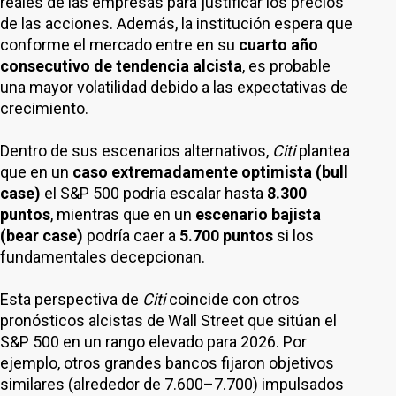
reales de las empresas para justificar los precios
de las acciones. Además, la institución espera que
conforme el mercado entre en su
cuarto año
consecutivo de tendencia alcista
, es probable
una mayor volatilidad debido a las expectativas de
crecimiento.
Dentro de sus escenarios alternativos,
Citi
plantea
que en un
caso extremadamente optimista (bull
case)
el S&P 500 podría escalar hasta
8.300
puntos
, mientras que en un
escenario bajista
(bear case)
podría caer a
5.700 puntos
si los
fundamentales decepcionan.
Esta perspectiva de
Citi
coincide con otros
pronósticos alcistas de Wall Street que sitúan el
S&P 500 en un rango elevado para 2026. Por
ejemplo, otros grandes bancos fijaron objetivos
similares (alrededor de 7.600–7.700) impulsados