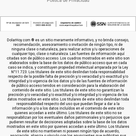
Política de Privacidad
DolarHoy.com ® es un sitio meramente informativo, y no brinda consejo,
recomendación, asesoramiento o invitación de ningún tipo, ni de
ninguna clase o naturaleza, para realizar actos y/u operaciones de
cualquier tipo, clase o naturaleza. Las fuentes de información aquí
citadas son de público acceso. Los cuadros mostrados en este sitio son
elaborados sobre la base de los datos de público acceso que en cada
caso se indica, y constituyen propiedad intelectual amparada por la Ley
N°11.723. Los titulares de este sitio deslindan toda responsabilidad
respecto de la posible falta de precisión y/o veracidad y/o exactitud y/o
integridad y/o vigencia de los datos y/o de las fuentes de información
de público acceso tenidos en consideración para la elaboración del
contenido de este sitio. Los titulares de este sitio no garantizan la
precisión y/o veracidad y/o exactitud y/o integridad y/o vigencia de los
datos mostrados en este sitio. Los titulares de este sitio deslindan toda
responsabilidad respecto del uso que puedan llegar a dar a la
información y/o a los datos incluídos en el contenido de este sitio
quienes accedan a este último. Los titulares de este sitio no se
responabilizan por los eventuales daños patrimoniales y/o perjuicios que
pudieren resultar de decisiones adoptadas sobre la base de los datos
mostrados en este sitio por quienes accedan a este último. Los titulares
de este sitio no mantienen ni poseen ningún tipo de acuerdo,
asociación, alianza o vínculo con los anunciantes que publicitan sus