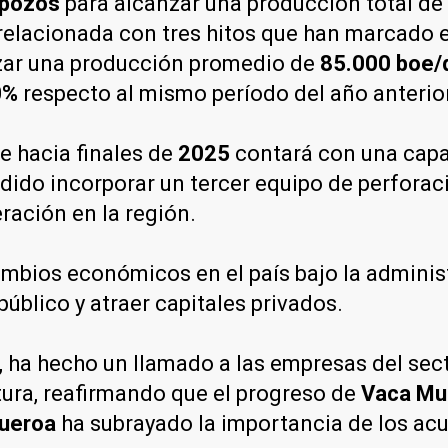
 pozos
para alcanzar una producción total de
á relacionada con tres hitos que han marcado 
zar una producción promedio de
85.000 boe/
0%
respecto al mismo período del año anterior
 hacia finales de
2025
contará con una capa
dido incorporar un tercer equipo de perforaci
ración en la región.
mbios económicos en el país bajo la admini
úblico y atraer capitales privados.
, ha hecho un llamado a las empresas del se
tura, reafirmando que el progreso de
Vaca Mu
gueroa
ha subrayado la importancia de los acu