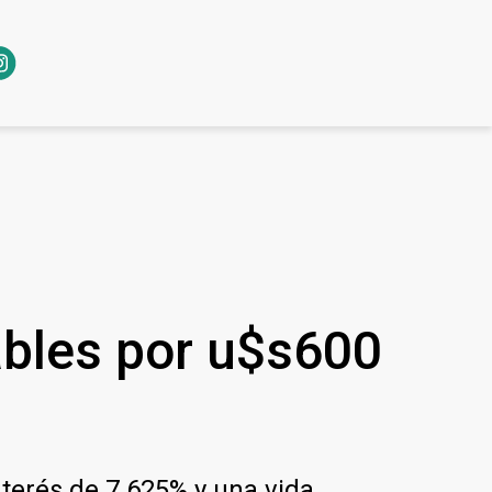
ables por u$s600
nterés de 7.625% y una vida