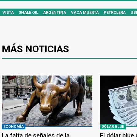
VISTA
SHALE OIL
ARGENTINA
VACA MUERTA
PETROLERA
US
MÁS NOTICIAS
ECONOMÍA
DÓLAR BLUE
La falta de señales de la
El dólar blue