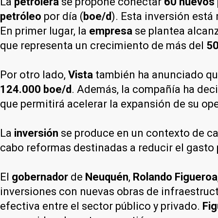
La
petrolera
se propone conectar
60 nuevos
petróleo
por día (
boe/d
). Esta inversión est
En primer lugar, la
empresa
se plantea alcan
que representa un crecimiento de más del
5
Por otro lado,
Vista
también ha anunciado que
124.000 boe/d
. Además, la compañía ha deci
que permitirá acelerar la expansión de su ope
La
inversión
se produce en un contexto de ca
cabo reformas destinadas a reducir el gasto p
El
gobernador
de
Neuquén
,
Rolando Figueroa
inversiones con nuevas obras de infraestruc
efectiva entre el sector público y privado.
Fi