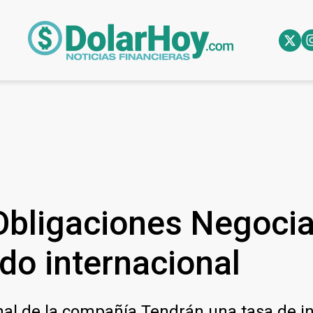
 Obligaciones Negoci
do internacional
onal de la compañía.Tendrán una tasa de i