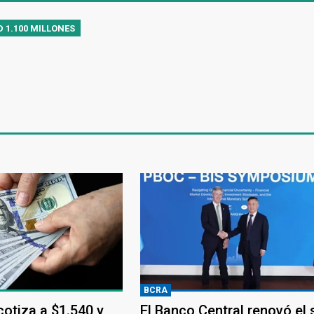
D 1.100 MILLONES
BCRA
 cotiza a $1.540 y
El Banco Central renovó el