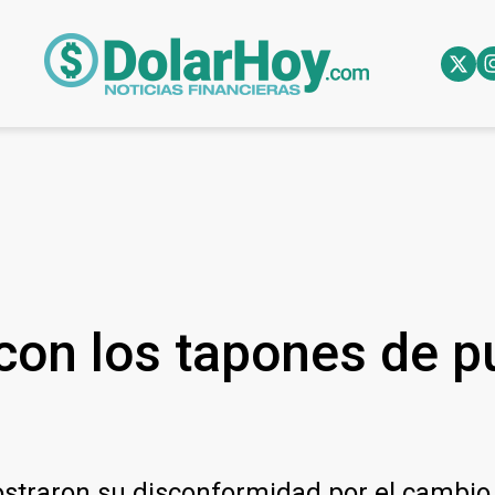
on los tapones de pu
straron su disconformidad por el cambio