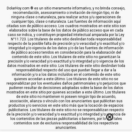
DolarHoy.com ® es un sitio meramente informativo, y no brinda consejo,
recomendación, asesoramiento o invitación de ningún tipo, ni de
ninguna clase o naturaleza, para realizar actos y/u operaciones de
cualquier tipo, clase o naturaleza. Las fuentes de información aquí
citadas son de público acceso. Los cuadros mostrados en este sitio son
elaborados sobre la base de los datos de público acceso que en cada
caso se indica, y constituyen propiedad intelectual amparada por la Ley
N°11.723. Los titulares de este sitio deslindan toda responsabilidad
respecto de la posible falta de precisión y/o veracidad y/o exactitud y/o
integridad y/o vigencia de los datos y/o de las fuentes de información
de público acceso tenidos en consideración para la elaboración del
contenido de este sitio. Los titulares de este sitio no garantizan la
precisión y/o veracidad y/o exactitud y/o integridad y/o vigencia de los
datos mostrados en este sitio. Los titulares de este sitio deslindan toda
responsabilidad respecto del uso que puedan llegar a dar a la
información y/o a los datos incluídos en el contenido de este sitio
quienes accedan a este último. Los titulares de este sitio no se
responabilizan por los eventuales daños patrimoniales y/o perjuicios que
pudieren resultar de decisiones adoptadas sobre la base de los datos
mostrados en este sitio por quienes accedan a este último. Los titulares
de este sitio no mantienen ni poseen ningún tipo de acuerdo,
asociación, alianza o vínculo con los anunciantes que publicitan sus
productos y/o servicios en este sitio más que la locación de espacios
publicitarios. Los titulares de este sitio no se responsabilizan respecto
de la precisión y/o veracidad y/o exactitud y/o integridad y/o vigencia de
los contenidos de las piezas publicitarias o banners, por lo que tales
contenidos son de exclusiva responsabilidad de los respectivos
anunciantes.