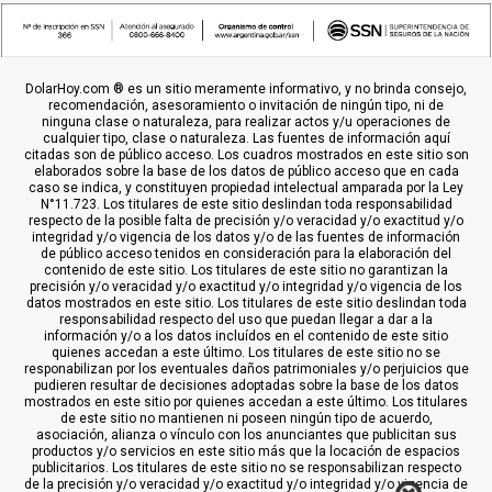
DolarHoy.com ® es un sitio meramente informativo, y no brinda consejo,
recomendación, asesoramiento o invitación de ningún tipo, ni de
ninguna clase o naturaleza, para realizar actos y/u operaciones de
cualquier tipo, clase o naturaleza. Las fuentes de información aquí
citadas son de público acceso. Los cuadros mostrados en este sitio son
elaborados sobre la base de los datos de público acceso que en cada
caso se indica, y constituyen propiedad intelectual amparada por la Ley
N°11.723. Los titulares de este sitio deslindan toda responsabilidad
respecto de la posible falta de precisión y/o veracidad y/o exactitud y/o
integridad y/o vigencia de los datos y/o de las fuentes de información
de público acceso tenidos en consideración para la elaboración del
contenido de este sitio. Los titulares de este sitio no garantizan la
precisión y/o veracidad y/o exactitud y/o integridad y/o vigencia de los
datos mostrados en este sitio. Los titulares de este sitio deslindan toda
responsabilidad respecto del uso que puedan llegar a dar a la
información y/o a los datos incluídos en el contenido de este sitio
quienes accedan a este último. Los titulares de este sitio no se
responabilizan por los eventuales daños patrimoniales y/o perjuicios que
pudieren resultar de decisiones adoptadas sobre la base de los datos
mostrados en este sitio por quienes accedan a este último. Los titulares
de este sitio no mantienen ni poseen ningún tipo de acuerdo,
asociación, alianza o vínculo con los anunciantes que publicitan sus
productos y/o servicios en este sitio más que la locación de espacios
publicitarios. Los titulares de este sitio no se responsabilizan respecto
de la precisión y/o veracidad y/o exactitud y/o integridad y/o vigencia de