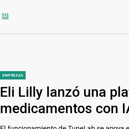
EMPRESAS
Eli Lilly lanzó una p
medicamentos con I
El funcionamiento de TuneLab se apoya e