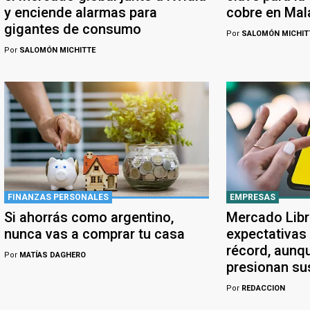
y enciende alarmas para
cobre en Ma
gigantes de consumo
Por
SALOMÓN MICHIT
Por
SALOMÓN MICHITTE
FINANZAS PERSONALES
EMPRESAS
Si ahorrás como argentino,
Mercado Libr
nunca vas a comprar tu casa
expectativas
récord, aunqu
Por
MATÍAS DAGHERO
presionan su
Por
REDACCION