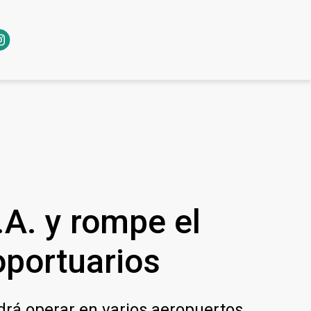
A. y rompe el
oportuarios
drá operar en varios aeropuertos