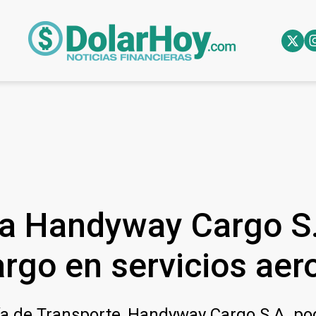
 a Handyway Cargo S.
rgo en servicios aer
ría de Transporte, Handyway Cargo S.A. po