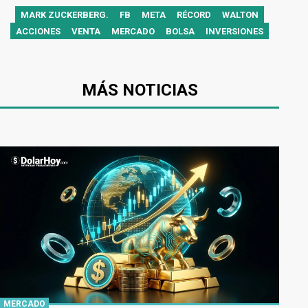
MARK ZUCKERBERG.
FB
META
RÉCORD
WALTON
ACCIONES
VENTA
MERCADO
BOLSA
INVERSIONES
MÁS NOTICIAS
MERCADO