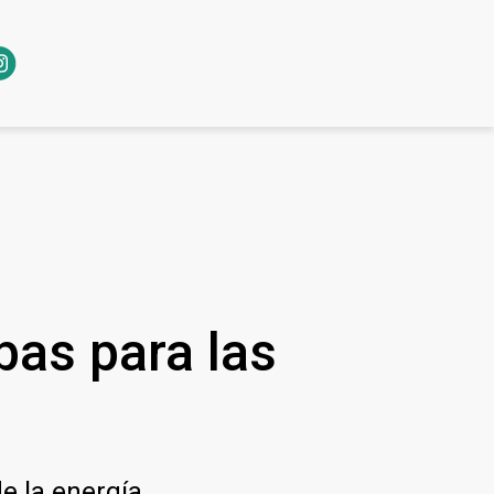
as para las
e la energía.