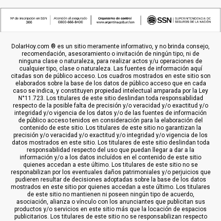
DolarHoy.com ® es un sitio meramente informativo, y no brinda consejo,
recomendación, asesoramiento o invitación de ningún tipo, ni de
ninguna clase o naturaleza, para realizar actos y/u operaciones de
cualquier tipo, clase o naturaleza. Las fuentes de información aquí
citadas son de público acceso. Los cuadros mostrados en este sitio son
elaborados sobre la base de los datos de público acceso que en cada
caso se indica, y constituyen propiedad intelectual amparada por la Ley
N°11.723. Los titulares de este sitio deslindan toda responsabilidad
respecto de la posible falta de precisión y/o veracidad y/o exactitud y/o
integridad y/o vigencia de los datos y/o de las fuentes de información
de público acceso tenidos en consideración para la elaboración del
contenido de este sitio. Los titulares de este sitio no garantizan la
precisión y/o veracidad y/o exactitud y/o integridad y/o vigencia de los
datos mostrados en este sitio. Los titulares de este sitio deslindan toda
responsabilidad respecto del uso que puedan llegar a dar a la
información y/o a los datos incluídos en el contenido de este sitio
quienes accedan a este último. Los titulares de este sitio no se
responabilizan por los eventuales daños patrimoniales y/o perjuicios que
pudieren resultar de decisiones adoptadas sobre la base de los datos
mostrados en este sitio por quienes accedan a este último. Los titulares
de este sitio no mantienen ni poseen ningún tipo de acuerdo,
asociación, alianza o vínculo con los anunciantes que publicitan sus
productos y/o servicios en este sitio más que la locación de espacios
publicitarios. Los titulares de este sitio no se responsabilizan respecto