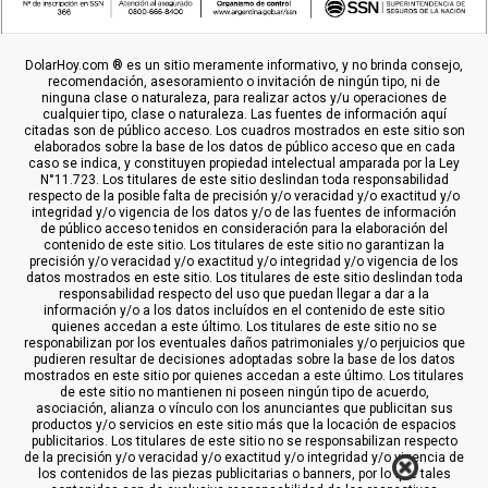
DolarHoy.com ® es un sitio meramente informativo, y no brinda consejo,
recomendación, asesoramiento o invitación de ningún tipo, ni de
ninguna clase o naturaleza, para realizar actos y/u operaciones de
cualquier tipo, clase o naturaleza. Las fuentes de información aquí
citadas son de público acceso. Los cuadros mostrados en este sitio son
elaborados sobre la base de los datos de público acceso que en cada
caso se indica, y constituyen propiedad intelectual amparada por la Ley
N°11.723. Los titulares de este sitio deslindan toda responsabilidad
respecto de la posible falta de precisión y/o veracidad y/o exactitud y/o
integridad y/o vigencia de los datos y/o de las fuentes de información
de público acceso tenidos en consideración para la elaboración del
contenido de este sitio. Los titulares de este sitio no garantizan la
precisión y/o veracidad y/o exactitud y/o integridad y/o vigencia de los
datos mostrados en este sitio. Los titulares de este sitio deslindan toda
responsabilidad respecto del uso que puedan llegar a dar a la
información y/o a los datos incluídos en el contenido de este sitio
quienes accedan a este último. Los titulares de este sitio no se
responabilizan por los eventuales daños patrimoniales y/o perjuicios que
pudieren resultar de decisiones adoptadas sobre la base de los datos
mostrados en este sitio por quienes accedan a este último. Los titulares
de este sitio no mantienen ni poseen ningún tipo de acuerdo,
asociación, alianza o vínculo con los anunciantes que publicitan sus
productos y/o servicios en este sitio más que la locación de espacios
publicitarios. Los titulares de este sitio no se responsabilizan respecto
de la precisión y/o veracidad y/o exactitud y/o integridad y/o vigencia de
los contenidos de las piezas publicitarias o banners, por lo que tales