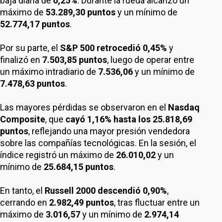
baja diaria de
0,25%
. Durante la rueda alcanzó un
máximo de
53.289,30 puntos
y un mínimo de
52.774,17 puntos
.
Por su parte, el
S&P 500 retrocedió 0,45%
y
finalizó en
7.503,85 puntos
, luego de operar entre
un máximo intradiario de
7.536,06
y un mínimo de
7.478,63 puntos
.
Las mayores pérdidas se observaron en el
Nasdaq
Composite
, que
cayó 1,16% hasta los 25.818,69
puntos
, reflejando una mayor presión vendedora
sobre las compañías tecnológicas. En la sesión, el
índice registró un máximo de
26.010,02
y un
mínimo de
25.684,15 puntos
.
En tanto, el
Russell 2000 descendió 0,90%
,
cerrando en
2.982,49 puntos
, tras fluctuar entre un
máximo de
3.016,57
y un mínimo de
2.974,14