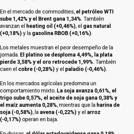
En el mercado de commodities,
el petróleo WTI
sube 1,42% y el Brent gana 1,34%
. También
avanzan el
heating oil (+0,46%)
, el
gas natural
(+0,18%)
y la
gasolina RBOB (+0,16%)
.
Los metales muestran el peor desempeño de la
jornada.
El platino se desploma 4,49%, la plata
pierde 3,58% y el oro retrocede 1,99%
. También
caen el
cobre (-0,28%)
y el
paladio (-0,46%)
.
En los mercados agrícolas predomina un
comportamiento mixto.
La soja avanza 0,61%, el
trigo sube 0,57%, el aceite de soja gana 0,38% y
el maíz aumenta 0,28%
, mientras que la
harina de
soja (-0,58%)
, la
avena (-0,22%)
y el
arroz
(-0,17%)
operan en baja.
En divisas,
el dólar estadounidense gana 0,18%
,