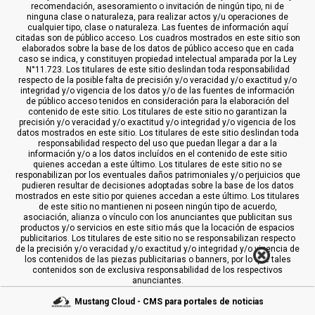
recomendación, asesoramiento o invitación de ningún tipo, ni de
ninguna clase o naturaleza, para realizar actos y/u operaciones de
cualquier tipo, clase o naturaleza. Las fuentes de información aquí
citadas son de público acceso. Los cuadros mostrados en este sitio son
elaborados sobre la base de los datos de público acceso que en cada
caso se indica, y constituyen propiedad intelectual amparada por la Ley
N°11.723. Los titulares de este sitio deslindan toda responsabilidad
respecto de la posible falta de precisión y/o veracidad y/o exactitud y/o
integridad y/o vigencia de los datos y/o de las fuentes de información
de público acceso tenidos en consideración para la elaboración del
contenido de este sitio. Los titulares de este sitio no garantizan la
precisión y/o veracidad y/o exactitud y/o integridad y/o vigencia de los
datos mostrados en este sitio. Los titulares de este sitio deslindan toda
responsabilidad respecto del uso que puedan llegar a dar a la
información y/o a los datos incluídos en el contenido de este sitio
quienes accedan a este último. Los titulares de este sitio no se
responabilizan por los eventuales daños patrimoniales y/o perjuicios que
pudieren resultar de decisiones adoptadas sobre la base de los datos
mostrados en este sitio por quienes accedan a este último. Los titulares
de este sitio no mantienen ni poseen ningún tipo de acuerdo,
asociación, alianza o vínculo con los anunciantes que publicitan sus
productos y/o servicios en este sitio más que la locación de espacios
publicitarios. Los titulares de este sitio no se responsabilizan respecto
de la precisión y/o veracidad y/o exactitud y/o integridad y/o vigencia de
los contenidos de las piezas publicitarias o banners, por lo que tales
contenidos son de exclusiva responsabilidad de los respectivos
anunciantes.
Mustang Cloud - CMS para portales de noticias