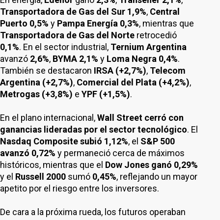
Transportadora de Gas del Sur
1,9%
,
Central
Puerto
0,5%
y
Pampa Energía
0,3%
, mientras que
Transportadora de Gas del Norte
retrocedió
0,1%
. En el sector industrial,
Ternium Argentina
avanzó
2,6%
,
BYMA
2,1%
y
Loma Negra
0,4%
.
También se destacaron
IRSA (+2,7%)
,
Telecom
Argentina (+2,7%)
,
Comercial del Plata (+4,2%)
,
Metrogas (+3,8%)
e
YPF (+1,5%)
.
En el plano internacional,
Wall Street cerró con
ganancias lideradas por el sector tecnológico
. El
Nasdaq Composite subió 1,12%
, el
S&P 500
avanzó 0,72%
y permaneció cerca de máximos
históricos, mientras que el
Dow Jones ganó 0,29%
y el
Russell 2000
sumó
0,45%
, reflejando un mayor
apetito por el riesgo entre los inversores.
De cara a la próxima rueda, los futuros operaban