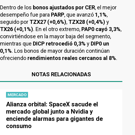
Dentro de los
bonos ajustados por CER
, el mejor
desempeño fue para
PARP
, que avanzó
1,1%
,
seguido por
TZX27 (+0,6%)
,
TZX28 (+0,4%)
y
TX26 (+0,1%)
. En el otro extremo,
PAP0 cayó 3,3%
,
convirtiéndose en la mayor baja del segmento,
mientras que
DICP retrocedió 0,3%
y
DIP0 un
0,1%
. Los bonos de mayor duración continúan
ofreciendo
rendimientos reales cercanos al 8%
.
NOTAS RELACIONADAS
MERCADO
Alianza orbital: SpaceX sacude el
mercado global junto a Nvidia y
enciende alarmas para gigantes de
consumo