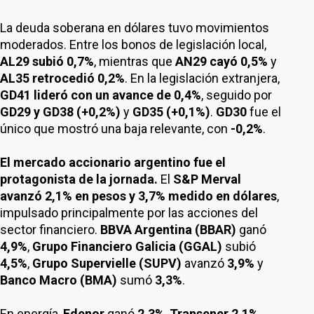
La deuda soberana en dólares tuvo movimientos
moderados. Entre los bonos de legislación local,
AL29 subió 0,7%
, mientras que
AN29 cayó 0,5%
y
AL35 retrocedió 0,2%
. En la legislación extranjera,
GD41 lideró con un avance de 0,4%
, seguido por
GD29 y GD38 (+0,2%)
y
GD35 (+0,1%)
.
GD30
fue el
único que mostró una baja relevante, con
-0,2%
.
El mercado accionario argentino fue el
protagonista de la jornada.
El
S&P Merval
avanzó 2,1% en pesos y 3,7% medido en dólares
,
impulsado principalmente por las acciones del
sector financiero.
BBVA Argentina (BBAR)
ganó
4,9%
,
Grupo Financiero Galicia (GGAL)
subió
4,5%
,
Grupo Supervielle (SUPV)
avanzó
3,9%
y
Banco Macro (BMA)
sumó
3,3%
.
En energía,
Edenor
ganó
2,3%
,
Transener
2,1%
,