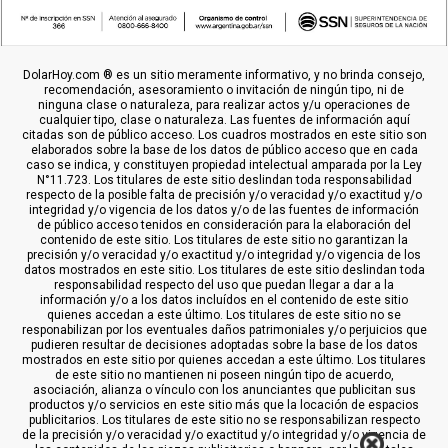
DolarHoy.com ® es un sitio meramente informativo, y no brinda consejo,
recomendación, asesoramiento o invitación de ningún tipo, ni de
ninguna clase o naturaleza, para realizar actos y/u operaciones de
cualquier tipo, clase o naturaleza. Las fuentes de información aquí
citadas son de público acceso. Los cuadros mostrados en este sitio son
elaborados sobre la base de los datos de público acceso que en cada
caso se indica, y constituyen propiedad intelectual amparada por la Ley
N°11.723. Los titulares de este sitio deslindan toda responsabilidad
respecto de la posible falta de precisión y/o veracidad y/o exactitud y/o
integridad y/o vigencia de los datos y/o de las fuentes de información
de público acceso tenidos en consideración para la elaboración del
contenido de este sitio. Los titulares de este sitio no garantizan la
precisión y/o veracidad y/o exactitud y/o integridad y/o vigencia de los
datos mostrados en este sitio. Los titulares de este sitio deslindan toda
responsabilidad respecto del uso que puedan llegar a dar a la
información y/o a los datos incluídos en el contenido de este sitio
quienes accedan a este último. Los titulares de este sitio no se
responabilizan por los eventuales daños patrimoniales y/o perjuicios que
pudieren resultar de decisiones adoptadas sobre la base de los datos
mostrados en este sitio por quienes accedan a este último. Los titulares
de este sitio no mantienen ni poseen ningún tipo de acuerdo,
asociación, alianza o vínculo con los anunciantes que publicitan sus
productos y/o servicios en este sitio más que la locación de espacios
publicitarios. Los titulares de este sitio no se responsabilizan respecto
de la precisión y/o veracidad y/o exactitud y/o integridad y/o vigencia de