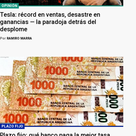
OPINIÓN
Tesla: récord en ventas, desastre en
ganancias — la paradoja detrás del
desplome
Por
RAMIRO MARRA
PLAZO FIJO
Plazo fijo: qué banco paga la mejor tasa