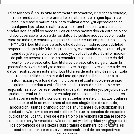
DolarHoy.com ® es un sitio meramente informativo, y no brinda consejo,
recomendación, asesoramiento o invitación de ningún tipo, ni de
ninguna clase o naturaleza, para realizar actos y/u operaciones de
cualquier tipo, clase o naturaleza. Las fuentes de información aquí
citadas son de público acceso. Los cuadros mostrados en este sitio son
elaborados sobre la base de los datos de público acceso que en cada
caso se indica, y constituyen propiedad intelectual amparada por la Ley
N°11.723. Los titulares de este sitio deslindan toda responsabilidad
respecto de la posible falta de precisión y/o veracidad y/o exactitud y/o
integridad y/o vigencia de los datos y/o de las fuentes de información
de público acceso tenidos en consideración para la elaboración del
contenido de este sitio. Los titulares de este sitio no garantizan la
precisión y/o veracidad y/o exactitud y/o integridad y/o vigencia de los
datos mostrados en este sitio. Los titulares de este sitio deslindan toda
responsabilidad respecto del uso que puedan llegar a dar a la
información y/o a los datos incluídos en el contenido de este sitio
quienes accedan a este último. Los titulares de este sitio no se
responabilizan por los eventuales daños patrimoniales y/o perjuicios que
pudieren resultar de decisiones adoptadas sobre la base de los datos
mostrados en este sitio por quienes accedan a este último. Los titulares
de este sitio no mantienen ni poseen ningún tipo de acuerdo,
asociación, alianza o vínculo con los anunciantes que publicitan sus
productos y/o servicios en este sitio más que la locación de espacios
publicitarios. Los titulares de este sitio no se responsabilizan respecto
de la precisión y/o veracidad y/o exactitud y/o integridad y/o vigencia de
los contenidos de las piezas publicitarias o banners, por lo que tales
contenidos son de exclusiva responsabilidad de los respectivos