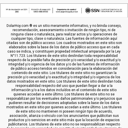
DolarHoy.com ® es un sitio meramente informativo, y no brinda consejo,
recomendación, asesoramiento o invitación de ningún tipo, ni de
ninguna clase o naturaleza, para realizar actos y/u operaciones de
cualquier tipo, clase o naturaleza. Las fuentes de información aquí
citadas son de público acceso. Los cuadros mostrados en este sitio son
elaborados sobre la base de los datos de público acceso que en cada
caso se indica, y constituyen propiedad intelectual amparada por la Ley
N°11.723. Los titulares de este sitio deslindan toda responsabilidad
respecto de la posible falta de precisión y/o veracidad y/o exactitud y/o
integridad y/o vigencia de los datos y/o de las fuentes de información
de público acceso tenidos en consideración para la elaboración del
contenido de este sitio. Los titulares de este sitio no garantizan la
precisión y/o veracidad y/o exactitud y/o integridad y/o vigencia de los
datos mostrados en este sitio. Los titulares de este sitio deslindan toda
responsabilidad respecto del uso que puedan llegar a dar a la
información y/o a los datos incluídos en el contenido de este sitio
quienes accedan a este último. Los titulares de este sitio no se
responabilizan por los eventuales daños patrimoniales y/o perjuicios que
pudieren resultar de decisiones adoptadas sobre la base de los datos
mostrados en este sitio por quienes accedan a este último. Los titulares
de este sitio no mantienen ni poseen ningún tipo de acuerdo,
asociación, alianza o vínculo con los anunciantes que publicitan sus
productos y/o servicios en este sitio más que la locación de espacios
publicitarios. Los titulares de este sitio no se responsabilizan respecto