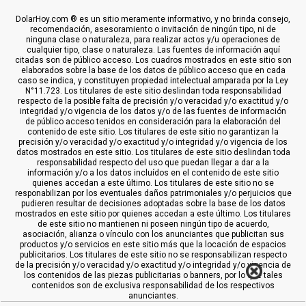
DolarHoy.com ® es un sitio meramente informativo, y no brinda consejo,
recomendación, asesoramiento o invitación de ningún tipo, ni de
ninguna clase o naturaleza, para realizar actos y/u operaciones de
cualquier tipo, clase o naturaleza. Las fuentes de información aquí
citadas son de público acceso. Los cuadros mostrados en este sitio son
elaborados sobre la base de los datos de público acceso que en cada
caso se indica, y constituyen propiedad intelectual amparada por la Ley
N°11.723. Los titulares de este sitio deslindan toda responsabilidad
respecto de la posible falta de precisión y/o veracidad y/o exactitud y/o
integridad y/o vigencia de los datos y/o de las fuentes de información
de público acceso tenidos en consideración para la elaboración del
contenido de este sitio. Los titulares de este sitio no garantizan la
precisión y/o veracidad y/o exactitud y/o integridad y/o vigencia de los
datos mostrados en este sitio. Los titulares de este sitio deslindan toda
responsabilidad respecto del uso que puedan llegar a dar a la
información y/o a los datos incluídos en el contenido de este sitio
quienes accedan a este último. Los titulares de este sitio no se
responabilizan por los eventuales daños patrimoniales y/o perjuicios que
pudieren resultar de decisiones adoptadas sobre la base de los datos
mostrados en este sitio por quienes accedan a este último. Los titulares
de este sitio no mantienen ni poseen ningún tipo de acuerdo,
asociación, alianza o vínculo con los anunciantes que publicitan sus
productos y/o servicios en este sitio más que la locación de espacios
publicitarios. Los titulares de este sitio no se responsabilizan respecto
de la precisión y/o veracidad y/o exactitud y/o integridad y/o vigencia de
los contenidos de las piezas publicitarias o banners, por lo que tales
contenidos son de exclusiva responsabilidad de los respectivos
anunciantes.