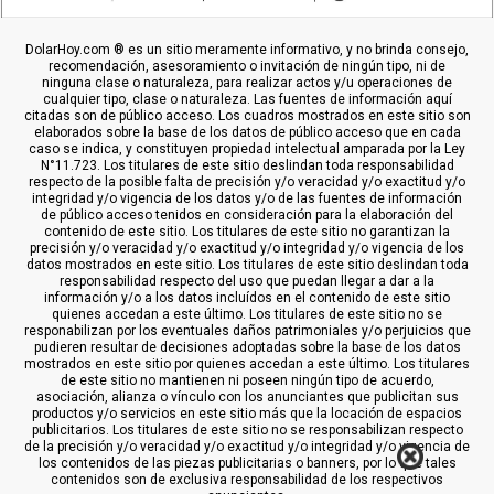
DolarHoy.com ® es un sitio meramente informativo, y no brinda consejo,
recomendación, asesoramiento o invitación de ningún tipo, ni de
ninguna clase o naturaleza, para realizar actos y/u operaciones de
cualquier tipo, clase o naturaleza. Las fuentes de información aquí
citadas son de público acceso. Los cuadros mostrados en este sitio son
elaborados sobre la base de los datos de público acceso que en cada
caso se indica, y constituyen propiedad intelectual amparada por la Ley
N°11.723. Los titulares de este sitio deslindan toda responsabilidad
respecto de la posible falta de precisión y/o veracidad y/o exactitud y/o
integridad y/o vigencia de los datos y/o de las fuentes de información
de público acceso tenidos en consideración para la elaboración del
contenido de este sitio. Los titulares de este sitio no garantizan la
precisión y/o veracidad y/o exactitud y/o integridad y/o vigencia de los
datos mostrados en este sitio. Los titulares de este sitio deslindan toda
responsabilidad respecto del uso que puedan llegar a dar a la
información y/o a los datos incluídos en el contenido de este sitio
quienes accedan a este último. Los titulares de este sitio no se
responabilizan por los eventuales daños patrimoniales y/o perjuicios que
pudieren resultar de decisiones adoptadas sobre la base de los datos
mostrados en este sitio por quienes accedan a este último. Los titulares
de este sitio no mantienen ni poseen ningún tipo de acuerdo,
asociación, alianza o vínculo con los anunciantes que publicitan sus
productos y/o servicios en este sitio más que la locación de espacios
publicitarios. Los titulares de este sitio no se responsabilizan respecto
de la precisión y/o veracidad y/o exactitud y/o integridad y/o vigencia de
los contenidos de las piezas publicitarias o banners, por lo que tales
contenidos son de exclusiva responsabilidad de los respectivos