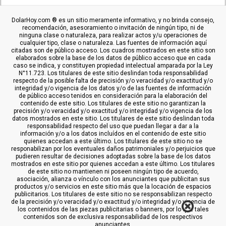
DolarHoy.com ® es un sitio meramente informativo, y no brinda consejo,
recomendación, asesoramiento o invitación de ningún tipo, ni de
ninguna clase o naturaleza, para realizar actos y/u operaciones de
cualquier tipo, clase o naturaleza. Las fuentes de información aquí
citadas son de público acceso. Los cuadros mostrados en este sitio son
elaborados sobre la base de los datos de público acceso que en cada
caso se indica, y constituyen propiedad intelectual amparada por la Ley
N°11.723. Los titulares de este sitio deslindan toda responsabilidad
respecto de la posible falta de precisión y/o veracidad y/o exactitud y/o
integridad y/o vigencia de los datos y/o de las fuentes de información
de público acceso tenidos en consideración para la elaboración del
contenido de este sitio. Los titulares de este sitio no garantizan la
precisión y/o veracidad y/o exactitud y/o integridad y/o vigencia de los
datos mostrados en este sitio. Los titulares de este sitio deslindan toda
responsabilidad respecto del uso que puedan llegar a dar a la
información y/o a los datos incluídos en el contenido de este sitio
quienes accedan a este último. Los titulares de este sitio no se
responabilizan por los eventuales daños patrimoniales y/o perjuicios que
pudieren resultar de decisiones adoptadas sobre la base de los datos
mostrados en este sitio por quienes accedan a este último. Los titulares
de este sitio no mantienen ni poseen ningún tipo de acuerdo,
asociación, alianza o vínculo con los anunciantes que publicitan sus
productos y/o servicios en este sitio más que la locación de espacios
publicitarios. Los titulares de este sitio no se responsabilizan respecto
de la precisión y/o veracidad y/o exactitud y/o integridad y/o vigencia de
los contenidos de las piezas publicitarias o banners, por lo que tales
contenidos son de exclusiva responsabilidad de los respectivos
anunciantes.