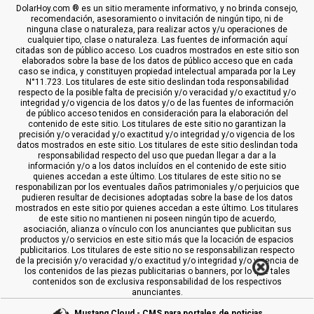
DolarHoy.com ® es un sitio meramente informativo, y no brinda consejo,
recomendación, asesoramiento o invitación de ningún tipo, ni de
ninguna clase o naturaleza, para realizar actos y/u operaciones de
cualquier tipo, clase o naturaleza. Las fuentes de información aquí
citadas son de público acceso. Los cuadros mostrados en este sitio son
elaborados sobre la base de los datos de público acceso que en cada
caso se indica, y constituyen propiedad intelectual amparada por la Ley
N°11.723. Los titulares de este sitio deslindan toda responsabilidad
respecto de la posible falta de precisión y/o veracidad y/o exactitud y/o
integridad y/o vigencia de los datos y/o de las fuentes de información
de público acceso tenidos en consideración para la elaboración del
contenido de este sitio. Los titulares de este sitio no garantizan la
precisión y/o veracidad y/o exactitud y/o integridad y/o vigencia de los
datos mostrados en este sitio. Los titulares de este sitio deslindan toda
responsabilidad respecto del uso que puedan llegar a dar a la
información y/o a los datos incluídos en el contenido de este sitio
quienes accedan a este último. Los titulares de este sitio no se
responabilizan por los eventuales daños patrimoniales y/o perjuicios que
pudieren resultar de decisiones adoptadas sobre la base de los datos
mostrados en este sitio por quienes accedan a este último. Los titulares
de este sitio no mantienen ni poseen ningún tipo de acuerdo,
asociación, alianza o vínculo con los anunciantes que publicitan sus
productos y/o servicios en este sitio más que la locación de espacios
publicitarios. Los titulares de este sitio no se responsabilizan respecto
de la precisión y/o veracidad y/o exactitud y/o integridad y/o vigencia de
los contenidos de las piezas publicitarias o banners, por lo que tales
contenidos son de exclusiva responsabilidad de los respectivos
anunciantes.
Mustang Cloud - CMS para portales de noticias