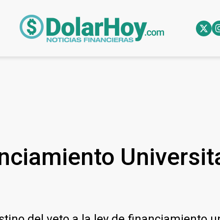
anciamiento Universit
ino del veto a la ley de financiamiento un