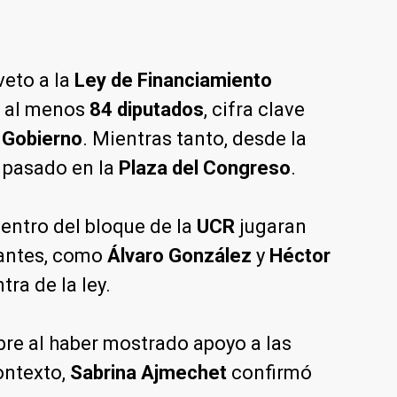
veto a la
Ley de Financiamiento
e al menos
84 diputados
, cifra clave
l
Gobierno
. Mientras tanto, desde la
s pasado en la
Plaza del Congreso
.
entro del bloque de la
UCR
jugaran
tantes, como
Álvaro González
y
Héctor
tra de la ley.
bre al haber mostrado apoyo a las
ontexto,
Sabrina Ajmechet
confirmó