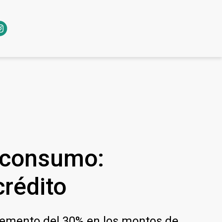
 consumo:
crédito
ncremento del 30% en los montos de