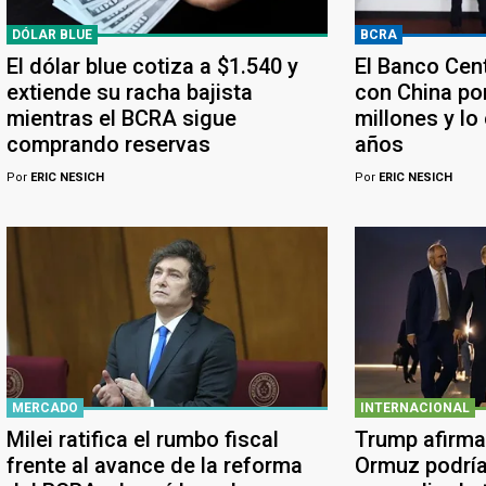
DÓLAR BLUE
BCRA
El dólar blue cotiza a $1.540 y
El Banco Cen
extiende su racha bajista
con China po
mientras el BCRA sigue
millones y lo
comprando reservas
años
Por
ERIC NESICH
Por
ERIC NESICH
MERCADO
INTERNACIONAL
Milei ratifica el rumbo fiscal
Trump afirma
frente al avance de la reforma
Ormuz podría