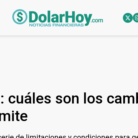
: cuáles son los camb
ámite
erie de limitaciones y condiciones para ge