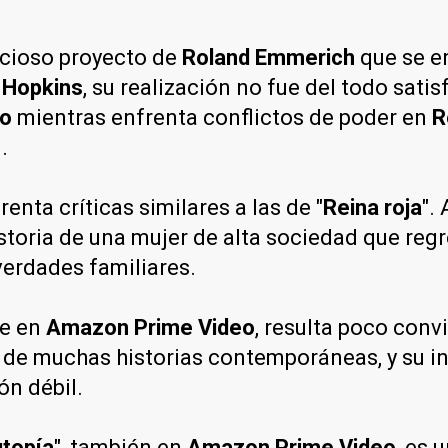
icioso proyecto de
Roland Emmerich
que se e
 Hopkins
, su realización no fue del todo satis
no
mientras enfrenta conflictos de poder en
R
.
frenta críticas similares a las de "
Reina roja
".
storia de una mujer de alta sociedad que regr
verdades familiares.
le en
Amazon Prime Video
, resulta poco conv
o de muchas historias contemporáneas, y su in
ón débil.
utopía
", también en
Amazon Prime Video
, es 