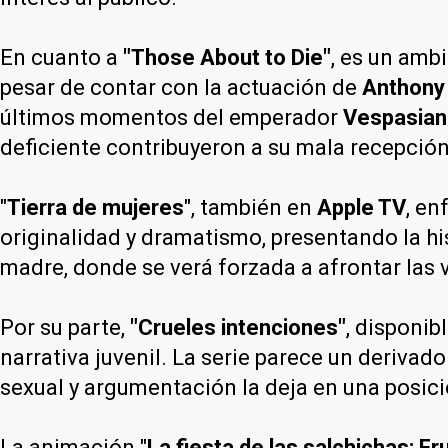
En cuanto a
"Those About to Die"
, es un amb
pesar de contar con la actuación de
Anthony
últimos momentos del emperador
Vespasia
deficiente contribuyeron a su mala recepción
"
Tierra de mujeres
", también en
Apple TV
, en
originalidad y dramatismo, presentando la hi
madre, donde se verá forzada a afrontar las 
Por su parte,
"Crueles intenciones"
, disponib
narrativa juvenil. La serie parece un derivad
sexual y argumentación la deja en una posici
La animación "
La fiesta de las salchichas: Fr