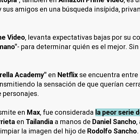
 sus amigos en una búsqueda insípida, privan
e Video
, levanta expectativas bajas por su co
mano"
- para determinar quién es el mejor. Sin
rella Academy"
en
Netflix
se encuentra entre 
ansmitiendo la sensación de que querían cerr
e personajes.
nsmite en
Max
, fue considerada
la peor serie 
rieta
en
Tailandia
a manos de
Daniel Sancho
,
limpiar la imagen del hijo de
Rodolfo Sancho
.