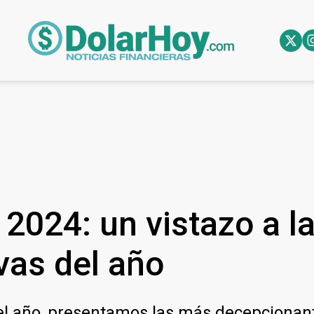
 2024: un vistazo a l
vas del año
del año, presentamos las más decepcionan