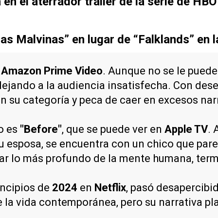
n el aterrador tráiler de la serie de HBO
las Malvinas” en lugar de “Falklands” en l
n
Amazon Prime Video
. Aunque no se le puede 
 dejando a la audiencia insatisfecha. Con d
 en su categoría y peca de caer en excesos nar
o es
"Before"
, que se puede ver en
Apple TV
. 
 su esposa, se encuentra con un chico que par
rar lo más profundo de la mente humana, term
incipios de
2024
en
Netflix
, pasó desapercibi
 la vida contemporánea, pero su narrativa pla