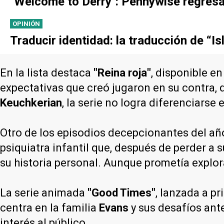
"Welcome to Derry": Pennywise regresa e
OPINIÓN
Traducir identidad: la traducción de “Is
En la lista destaca
"Reina roja"
, disponible e
expectativas que creó jugaron en su contra,
Keuchkerian
, la serie no logra diferenciarse
Otro de los episodios decepcionantes del añ
psiquiatra infantil que, después de perder a
su historia personal. Aunque prometía explo
La serie animada
"Good Times"
, lanzada a pr
centra en la familia
Evans
y sus desafíos ante
interés al público.