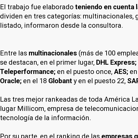
El trabajo fue elaborado
teniendo en cuenta l
dividen en tres categorías: multinacionales,
listado, informaron desde la consultora.
Entre las
multinacionales
(más de 100 emplead
se destacan, en el primer lugar,
DHL Express;
Teleperformance;
en el puesto once,
AES;
en
Oracle;
en el 18
Globant
y en el puesto 22,
SAP
Las tres mejor rankeadas de toda América Lat
lugar Millicom, empresa de telecomunicacion
tecnología de la información.
Por su parte, en el ranking de las
empresas g