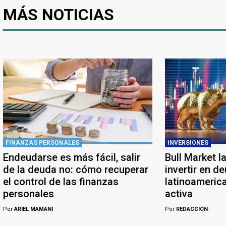
MÁS NOTICIAS
FINANZAS PERSONALES
INVERSIONES
Endeudarse es más fácil, salir
Bull Market l
de la deuda no: cómo recuperar
invertir en d
el control de las finanzas
latinoameric
personales
activa
Por
ARIEL MAMANI
Por
REDACCION