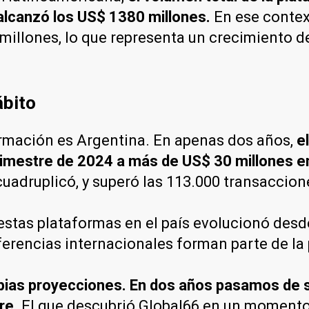
alcanzó los US$ 1380 millones.
En ese context
illones, lo que representa un crecimiento de
ábito
ormación es Argentina. En apenas dos años,
e
trimestre de 2024 a más de US$ 30 millones e
cuadruplicó, y superó las 113.000 transaccion
estas plataformas en el país evolucionó desde
ferencias internacionales forman parte de la 
opias proyecciones. En dos años pasamos de s
re.
El que descubrió Global66 en un momento d