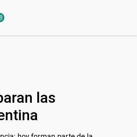
paran las
entina
ncia: hoy forman parte de la