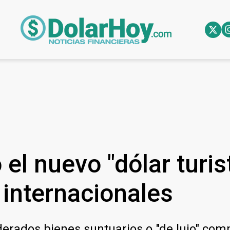
 el nuevo "dólar turist
 internacionales
erados bienes suntuarios o "de lujo" comp