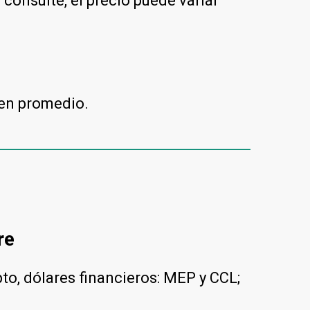
onsulte, el precio puede variar
en promedio.
re
pto, dólares financieros: MEP y CCL;