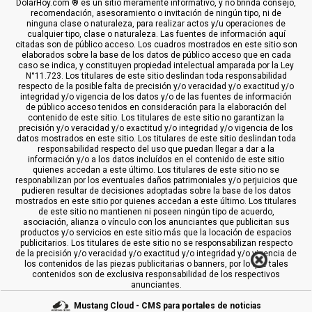
DolarHoy.com ® es un sitio meramente informativo, y no brinda consejo,
recomendación, asesoramiento o invitación de ningún tipo, ni de
ninguna clase o naturaleza, para realizar actos y/u operaciones de
cualquier tipo, clase o naturaleza. Las fuentes de información aquí
citadas son de público acceso. Los cuadros mostrados en este sitio son
elaborados sobre la base de los datos de público acceso que en cada
caso se indica, y constituyen propiedad intelectual amparada por la Ley
N°11.723. Los titulares de este sitio deslindan toda responsabilidad
respecto de la posible falta de precisión y/o veracidad y/o exactitud y/o
integridad y/o vigencia de los datos y/o de las fuentes de información
de público acceso tenidos en consideración para la elaboración del
contenido de este sitio. Los titulares de este sitio no garantizan la
precisión y/o veracidad y/o exactitud y/o integridad y/o vigencia de los
datos mostrados en este sitio. Los titulares de este sitio deslindan toda
responsabilidad respecto del uso que puedan llegar a dar a la
información y/o a los datos incluídos en el contenido de este sitio
quienes accedan a este último. Los titulares de este sitio no se
responabilizan por los eventuales daños patrimoniales y/o perjuicios que
pudieren resultar de decisiones adoptadas sobre la base de los datos
mostrados en este sitio por quienes accedan a este último. Los titulares
de este sitio no mantienen ni poseen ningún tipo de acuerdo,
asociación, alianza o vínculo con los anunciantes que publicitan sus
productos y/o servicios en este sitio más que la locación de espacios
publicitarios. Los titulares de este sitio no se responsabilizan respecto
de la precisión y/o veracidad y/o exactitud y/o integridad y/o vigencia de
los contenidos de las piezas publicitarias o banners, por lo que tales
contenidos son de exclusiva responsabilidad de los respectivos
anunciantes.
Mustang Cloud - CMS para portales de noticias