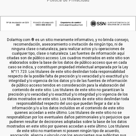
Política de Privacidad
DolarHoy.com ® es un sitio meramente informativo, y no brinda consejo,
recomendación, asesoramiento o invitación de ningún tipo, ni de
ninguna clase o naturaleza, para realizar actos y/u operaciones de
cualquier tipo, clase o naturaleza. Las fuentes de información aquí
citadas son de público acceso. Los cuadros mostrados en este sitio son
elaborados sobre la base de los datos de público acceso que en cada
caso se indica, y constituyen propiedad intelectual amparada por la Ley
N°11.723. Los titulares de este sitio deslindan toda responsabilidad
respecto de la posible falta de precisión y/o veracidad y/o exactitud y/o
integridad y/o vigencia de los datos y/o de las fuentes de información
de público acceso tenidos en consideración para la elaboración del
contenido de este sitio. Los titulares de este sitio no garantizan la
precisión y/o veracidad y/o exactitud y/o integridad y/o vigencia de los
datos mostrados en este sitio. Los titulares de este sitio deslindan toda
responsabilidad respecto del uso que puedan llegar a dar a la
información y/o a los datos incluídos en el contenido de este sitio
quienes accedan a este último. Los titulares de este sitio no se
responabilizan por los eventuales daños patrimoniales y/o perjuicios que
pudieren resultar de decisiones adoptadas sobre la base de los datos
mostrados en este sitio por quienes accedan a este último. Los titulares
de este sitio no mantienen ni poseen ningún tipo de acuerdo,
asociación, alianza o vínculo con los anunciantes que publicitan sus