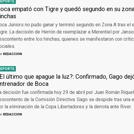
DEPORTE
oca empató con Tigre y quedó segundo en su zona:
inchas
oca Juniors no pudo ganar y terminó segundo en Zona A tras el
igre. La decisión de Herrón de reemplazar a Merentiel por Jans
escontento entre los hinchas, quienes se manifestaron con críti
ociales.
or
REDACCION
DEPORTE
El último que apague la luz?: Confirmado, Gago dejó
ntrenador de Boca
a decisión fue confirmada hoy 29 de abril por Juan Román Rique
escontento de la Comisión Directiva. Gago se despide tras una e
or la eliminación de la Copa Libertadores y la derrota ante River.
or
REDACCION