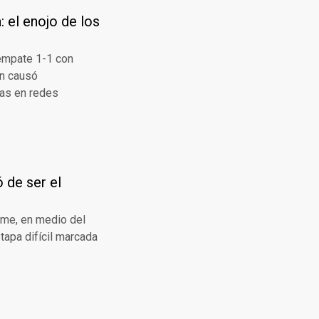
 el enojo de los
 empate 1-1 con
on causó
cas en redes
 de ser el
lme, en medio del
tapa difícil marcada