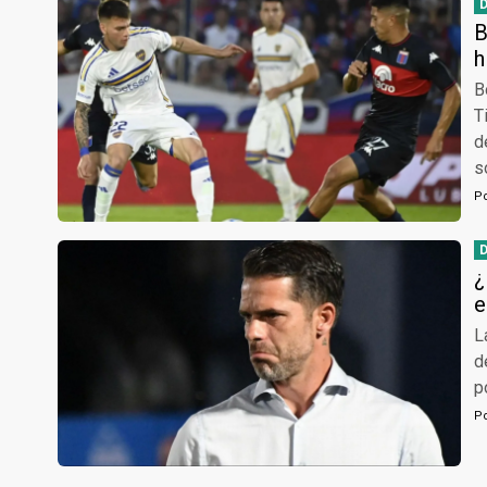
B
h
B
T
d
s
P
¿
e
L
d
p
P