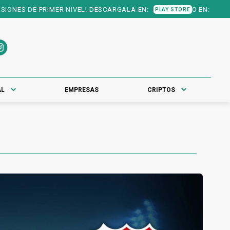
 DE PRIMER NIVEL! DESCARGALA EN:
O EN:
PLAY STORE
APP STORE
AL
EMPRESAS
CRIPTOS