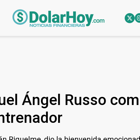
uel Ángel Russo com
ntrenador
án Riquelme, dio la bienvenida emocionad