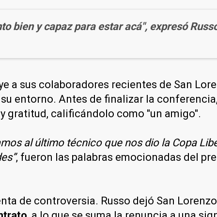
to bien y capaz para estar acá", expresó Russo
 a sus colaboradores recientes de San Loren
u entorno. Antes de finalizar la conferencia
y gratitud, calificándolo como "un amigo".
tamos al último técnico que nos dio la Copa Li
des”
, fueron las palabras emocionadas del pre
enta de controversia. Russo dejó San Lorenz
ntrato
, a lo que se suma la renuncia a una sign