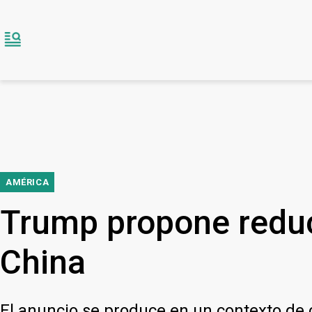
AMÉRICA
Trump propone reduc
China
El anuncio se produce en un contexto de 