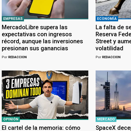
EMPRESAS
ECONOMÍA
MercadoLibre supera las
La falta de s
expectativas con ingresos
Reserva Feder
récord, aunque las inversiones
Street y aume
presionan sus ganancias
volatilidad
Por
REDACCION
Por
REDACCION
OPINIÓN
MERCADO
El cartel de la memoria: cómo
SpaceX dece