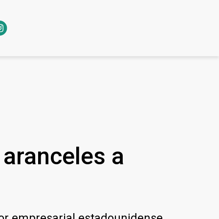
 aranceles a
tor empresarial estadounidense.