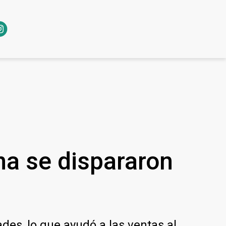
na se dispararon
des, lo que ayudó a las ventas al