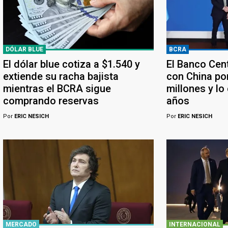
DÓLAR BLUE
BCRA
El dólar blue cotiza a $1.540 y
El Banco Cen
extiende su racha bajista
con China po
mientras el BCRA sigue
millones y lo
comprando reservas
años
Por
ERIC NESICH
Por
ERIC NESICH
MERCADO
INTERNACIONAL