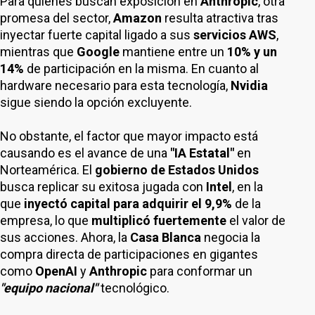
Para quienes buscan exposición en
Anthropic
, otra
promesa del sector,
Amazon
resulta atractiva tras
inyectar fuerte capital ligado a sus
servicios AWS
,
mientras que
Google
mantiene entre un
10% y un
14%
de participación en la misma. En cuanto al
hardware necesario para esta tecnología,
Nvidia
sigue siendo la opción excluyente.
No obstante, el factor que mayor impacto está
causando es el avance de una
"IA Estatal"
en
Norteamérica. El
gobierno de Estados Unidos
busca replicar su exitosa jugada con
Intel
, en la
que
inyectó capital para adquirir el 9,9%
de la
empresa, lo que
multiplicó fuertemente
el valor de
sus acciones. Ahora, la
Casa Blanca
negocia la
compra directa de participaciones en gigantes
como
OpenAI
y
Anthropic
para conformar un
"equipo nacional"
tecnológico.