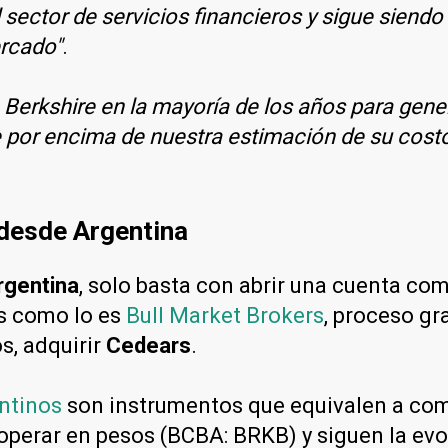
l sector de servicios financieros y sigue siend
ercado"
.
erkshire en la mayoría de los años para gener
 por encima de nuestra estimación de su costo
 desde Argentina
rgentina
, solo basta con abrir una cuenta co
es como lo es
Bull Market Brokers
, proceso gr
s, adquirir
Cedears
.
ntinos
son instrumentos que equivalen a com
operar en pesos (BCBA: BRKB) y siguen la evol