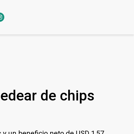
Cedear de chips
 y un beneficio neto de USD 1,57