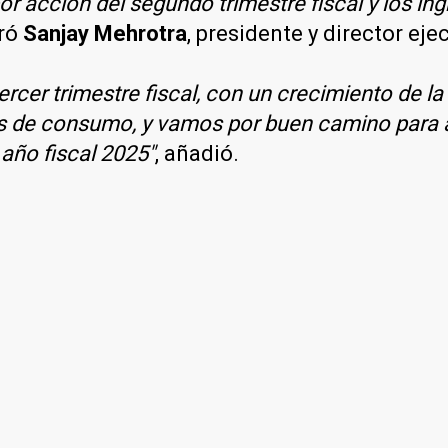
r acción del segundo trimestre fiscal y los in
aró
Sanjay Mehrotra
, presidente y director ej
tercer trimestre fiscal, con un crecimiento d
s de consumo, y vamos por buen camino para a
 año fiscal 2025"
, añadió.