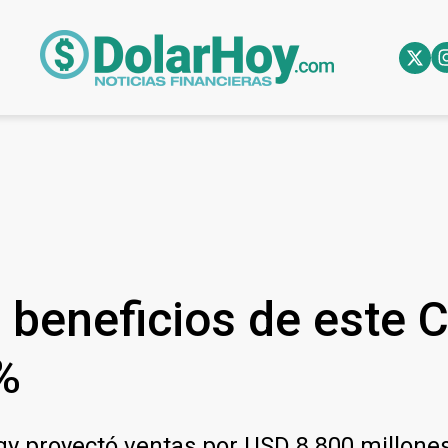
s beneficios de este 
%
gy proyectó ventas por USD 8.800 millones