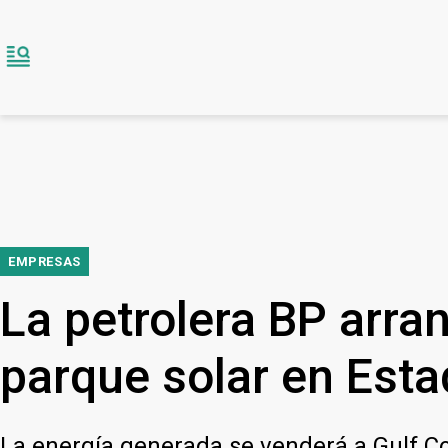
EMPRESAS
La petrolera BP arra
parque solar en Est
La energía generada se venderá a Gulf C