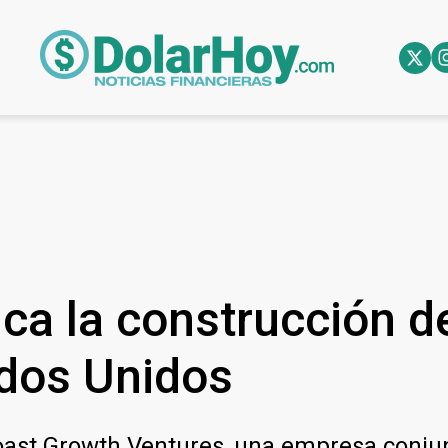
nca la construcción 
ados Unidos
oast Growth Ventures, una empresa conjun