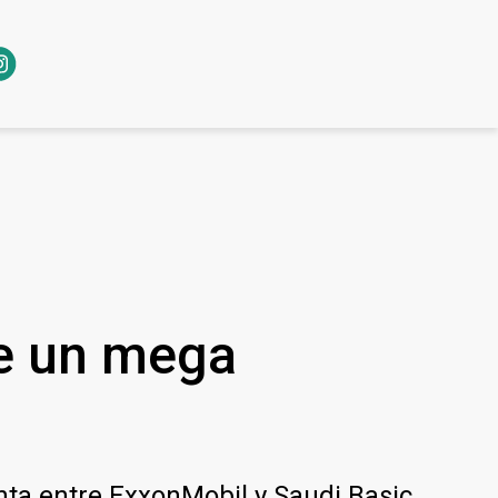
de un mega
ta entre ExxonMobil y Saudi Basic