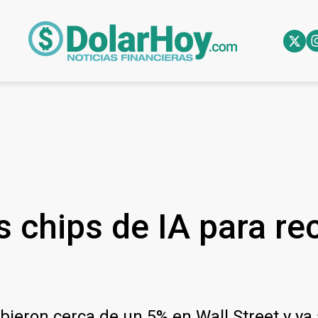
s chips de IA para re
subieron cerca de un 5% en Wall Street y 