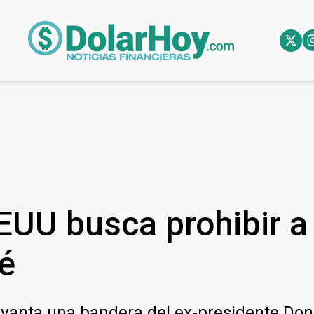
EUU busca prohibir a
ué
vanta una bandera del ex-presidente Dona