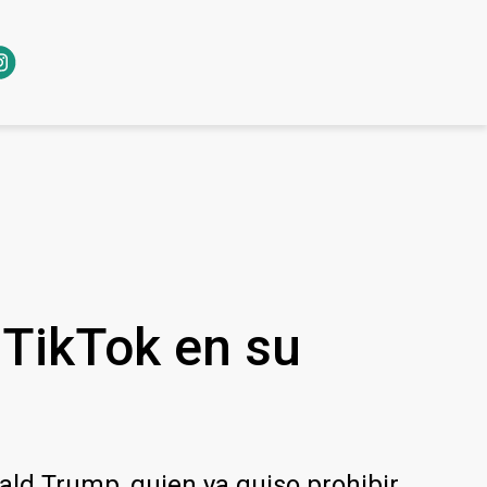
 TikTok en su
ld Trump, quien ya quiso prohibir