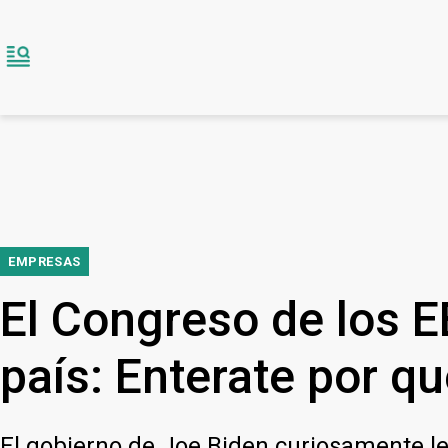
EMPRESAS
El Congreso de los E
país: Enterate por q
El gobierno de Joe Biden curiosamente le