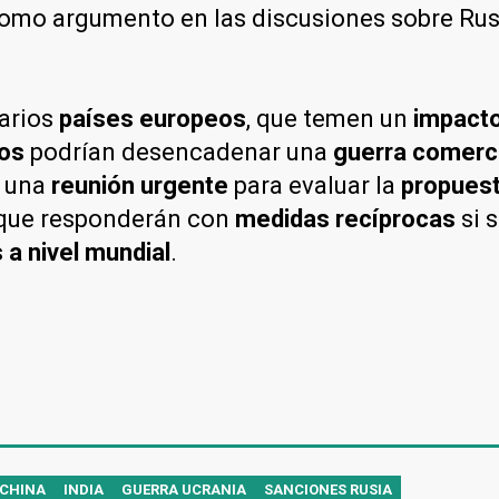
como argumento en las discusiones sobre Rus
arios
países europeos
, que temen un
impacto
dos
podrían desencadenar una
guerra comerci
 una
reunión urgente
para evaluar la
propues
que responderán con
medidas recíprocas
si 
a nivel mundial
.
CHINA
INDIA
GUERRA UCRANIA
SANCIONES RUSIA