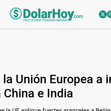
 la Unión Europea a 
 China e India
 la UE aplique fuertes aranceles a Beijing