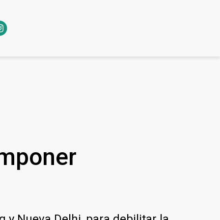
imponer
 y Nueva Delhi, para debilitar la