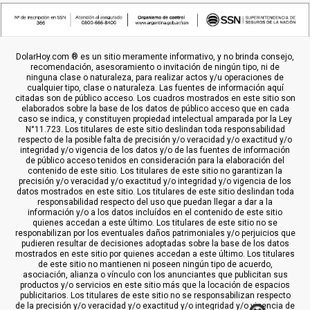
DolarHoy.com ® es un sitio meramente informativo, y no brinda consejo,
recomendación, asesoramiento o invitación de ningún tipo, ni de
ninguna clase o naturaleza, para realizar actos y/u operaciones de
cualquier tipo, clase o naturaleza. Las fuentes de información aquí
citadas son de público acceso. Los cuadros mostrados en este sitio son
elaborados sobre la base de los datos de público acceso que en cada
caso se indica, y constituyen propiedad intelectual amparada por la Ley
N°11.723. Los titulares de este sitio deslindan toda responsabilidad
respecto de la posible falta de precisión y/o veracidad y/o exactitud y/o
integridad y/o vigencia de los datos y/o de las fuentes de información
de público acceso tenidos en consideración para la elaboración del
contenido de este sitio. Los titulares de este sitio no garantizan la
precisión y/o veracidad y/o exactitud y/o integridad y/o vigencia de los
datos mostrados en este sitio. Los titulares de este sitio deslindan toda
responsabilidad respecto del uso que puedan llegar a dar a la
información y/o a los datos incluídos en el contenido de este sitio
quienes accedan a este último. Los titulares de este sitio no se
responabilizan por los eventuales daños patrimoniales y/o perjuicios que
pudieren resultar de decisiones adoptadas sobre la base de los datos
mostrados en este sitio por quienes accedan a este último. Los titulares
de este sitio no mantienen ni poseen ningún tipo de acuerdo,
asociación, alianza o vínculo con los anunciantes que publicitan sus
productos y/o servicios en este sitio más que la locación de espacios
publicitarios. Los titulares de este sitio no se responsabilizan respecto
de la precisión y/o veracidad y/o exactitud y/o integridad y/o vigencia de